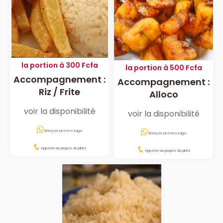
la portion à 300 Fcfa
la portion à 500 Fcfa
Accompagnement :
Accompagnement :
Riz / Frite
Alloco
voir la disponibilité
voir la disponibilité
Envoyer un message
Envoyer un message
Appeler au propos du plats
Appeler au propos du plats